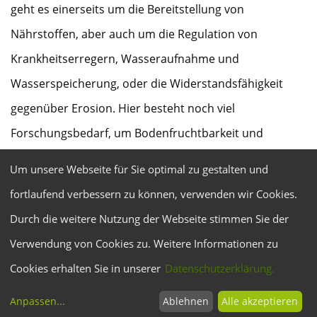
geht es einerseits um die Bereitstellung von
Nährstoffen, aber auch um die Regulation von
Krankheitserregern, Wasseraufnahme und
Wasserspeicherung, oder die Widerstandsfähigkeit
gegenüber Erosion. Hier besteht noch viel
Forschungsbedarf, um Bodenfruchtbarkeit und
Bodenleistungen wirklich gezielt zu fördern und zu
Um unsere Webseite für Sie optimal zu gestalten und
nutzen. Dabei müssen auch die Effekte natürlicher (v.a.
fortlaufend verbessern zu können, verwenden wir Cookies.
Klimawandel), struktureller (v.a. Spezialisierung von
Durch die weitere Nutzung der Webseite stimmen Sie der
Betrieben) und politischer (v.a. Düngeverordnung)
Verwendung von Cookies zu. Weitere Informationen zu
Rahmenbedingungen berücksichtigt werden. Zudem
Cookies erhalten Sie in unserer
Datenschutzerklärung.
muss sichergestellt werden, dass die Umweltwirkungen
Anpassen
...
Ablehnen
Alle akzeptieren
von Strategien zur Förderung der Bodenfruchtbarkeit –