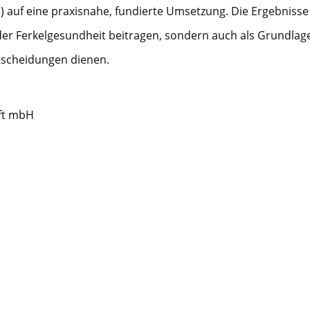
N) auf eine praxisnahe, fundierte Umsetzung. Die Ergebnisse
er Ferkelgesundheit beitragen, sondern auch als Grundlage
tscheidungen dienen.
ft mbH
ztierbiologie
ntlicht.
nährung und Landwirtschaft aufgrund eines Beschlusses des Deu