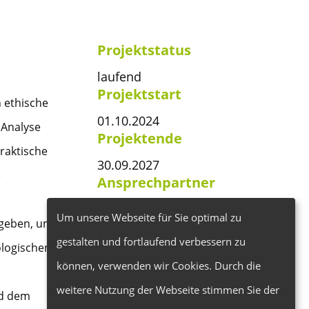
Projektstatus
laufend
Projektstart
h ethische
01.10.2024
 Analyse
Projektende
raktische
30.09.2027
e
Ansprechpartner
Gretha Schnieders
Um unsere Webseite für Sie optimal zu
egeben, um
g.schnieders@naturland-
gestalten und fortlaufend verbessern zu
ologischen
beratung.de
können, verwenden wir Cookies. Durch die
weitere Nutzung der Webseite stimmen Sie der
nd dem