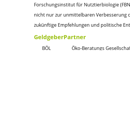
Forschungsinstitut für Nutztierbiologie (FB
nicht nur zur unmittelbaren Verbesserung d
zukünftige Empfehlungen und politische En
Geldgeber
Partner
BÖL
Öko-Beratungs Gesellscha
Bioland Beratung GmbH
Forschungsinstitut für Nut
Ergebnis
Ergebnisse werden im Projektverlauf veröffe
----
Förderhinweis:
Gefördert durch das Bundesministerium für Er