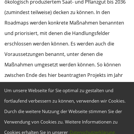
ökologisch produziertem Saat- und Pflanzgut bis 2036
(zumindest teilweise) decken zu können. In den
Roadmaps werden konkrete Maßnahmen benannten
und priorisiert, mit denen die Handlungsfelder
erschlossen werden können. Es werden auch die
Voraussetzungen benannt, unter denen die
Maßnahmen umgesetzt werden können. So können
zwischen Ende des hier beantragten Projekts im Jahr
2026 und dem Ende der Ausnahmegenehmigungen
Um unsere Webseite für Sie optimal zu gestalten und
2036 auf Basis der Roadmaps sehr gezielte Aktivitäten
fortlaufend verbessern zu können, verwenden wir Cookies.
und Projekte initiiert werden. Zum anderen wird durch
Durch die weitere Nutzung der Webseite stimmen Sie der
das Projekt auch die Rolle des Handels und der
Verwendung von Cookies zu. Weitere Informationen zu
Verarbeitung von Biolebensmitteln bei der Wahl vom
Cookies erhalten Sie in unserer
Datenschutzerklärung.