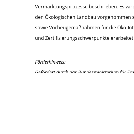
Vermarktungsprozesse beschrieben. Es wird
den Ökologischen Landbau vorgenommen sow
sowie Vorbeugemaßnahmen für die Öko-Integ
und Zertifizierungsschwerpunkte erarbeitet
------
Förderhinweis:
Gefördert durch das Bundesministerium für Ern
Deutschen Bundestages im Rahmen des Bunde
Zum Projekt
Geldgeber
Partner
BÖL
Bioland Beratung GmbH
ABCERT AG
Gesellschaft für Ressourc