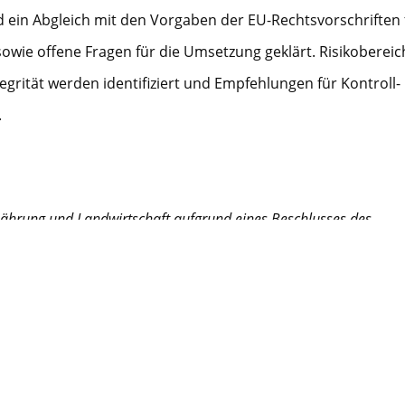
 ein Abgleich mit den Vorgaben der EU-Rechtsvorschriften 
ie offene Fragen für die Umsetzung geklärt. Risikobereic
rität werden identifiziert und Empfehlungen für Kontroll-
.
ährung und Landwirtschaft aufgrund eines Beschlusses des
sprogramms Ökologischer Landbau.
enschutz mbH (GfRS)