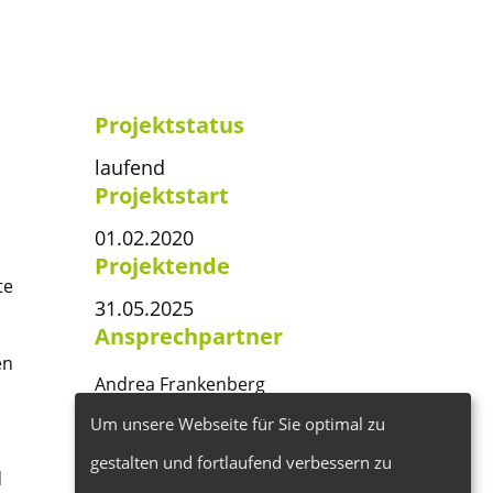
Projektstatus
laufend
Projektstart
01.02.2020
Projektende
te
31.05.2025
Ansprechpartner
en
Andrea Frankenberg
andrea.frankenberg@bioland.de
Um unsere Webseite für Sie optimal zu
gestalten und fortlaufend verbessern zu
d